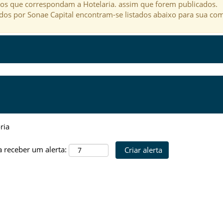
os que correspondam a Hotelaria. assim que forem publicados.
dos por Sonae Capital encontram-se listados abaixo para sua co
ria
a receber um alerta: