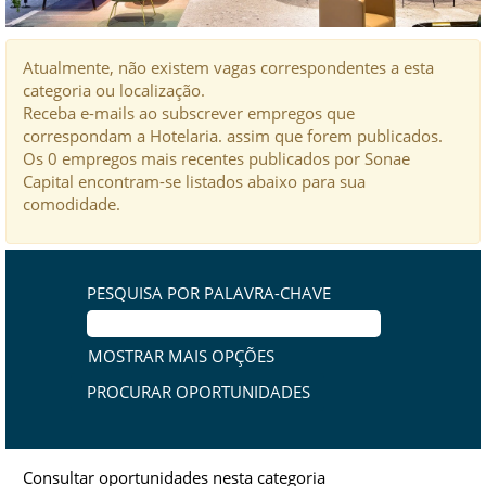
Atualmente, não existem vagas correspondentes a esta
categoria ou localização.
Receba e-mails ao subscrever empregos que
correspondam a Hotelaria. assim que forem publicados.
Os 0 empregos mais recentes publicados por Sonae
Capital encontram-se listados abaixo para sua
comodidade.
PESQUISA POR PALAVRA-CHAVE
MOSTRAR MAIS OPÇÕES
Consultar oportunidades nesta categoria