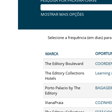
PESQUISA POR PALAVRA-CHAVE
MOSTRAR MAIS OPÇÕES
Selecione a frequência (em dias) para
OPORTU
MARCA
The Editory Boulevard
COORDEN
The Editory Collections
Learning
Hotels
Porto Palacio by The
BAGAGEIR
Editory
VianaPraia
COZINHEI
The Editory Collections
ESTÁGIO