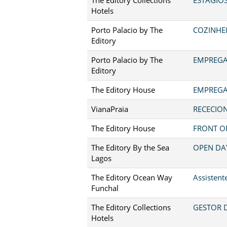
Hotels
Porto Palacio by The
COZINHEI
Editory
Porto Palacio by The
EMPREGA
Editory
The Editory House
EMPREGA
VianaPraia
RECECION
The Editory House
FRONT OF
The Editory By the Sea
OPEN DA
Lagos
The Editory Ocean Way
Assistent
Funchal
The Editory Collections
GESTOR D
Hotels