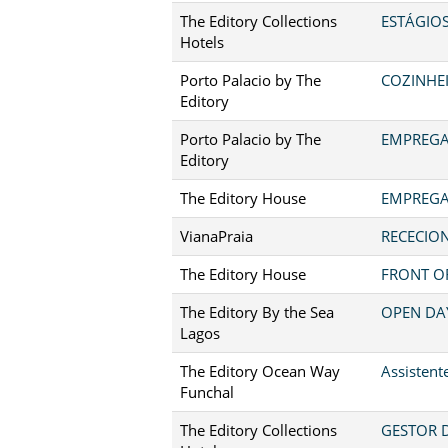
The Editory Collections
ESTÁGIO
Hotels
Porto Palacio by The
COZINHEI
Editory
Porto Palacio by The
EMPREGA
Editory
The Editory House
EMPREGA
VianaPraia
RECECION
The Editory House
FRONT OF
The Editory By the Sea
OPEN DA
Lagos
The Editory Ocean Way
Assistent
Funchal
The Editory Collections
GESTOR D