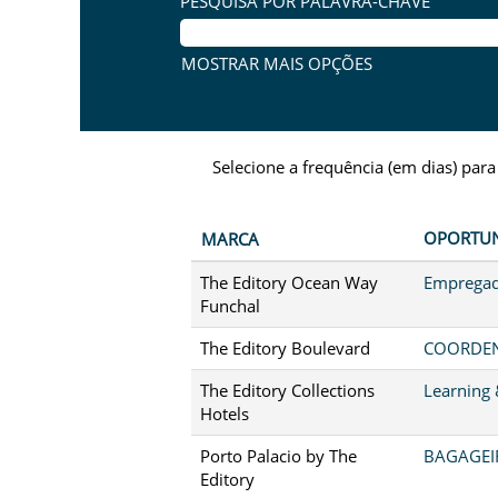
PESQUISA POR PALAVRA-CHAVE
MOSTRAR MAIS OPÇÕES
Selecione a frequência (em dias) para
OPORTU
MARCA
The Editory Ocean Way
Empregad
Funchal
The Editory Boulevard
COORDEN
The Editory Collections
Learning
Hotels
Porto Palacio by The
BAGAGEIR
Editory