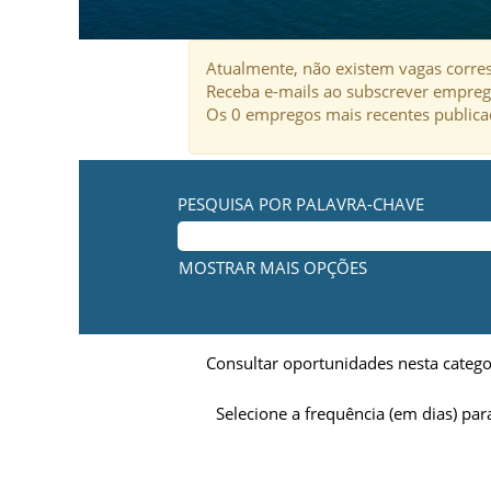
Atualmente, não existem vagas corres
Receba e-mails ao subscrever empreg
Os 0 empregos mais recentes publica
PESQUISA POR PALAVRA-CHAVE
MOSTRAR MAIS OPÇÕES
Consultar oportunidades nesta catego
Selecione a frequência (em dias) par