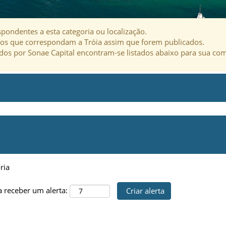
pondentes a esta categoria ou localização.
os que correspondam a Tróia assim que forem publicados.
dos por Sonae Capital encontram-se listados abaixo para sua co
ria
a receber um alerta: