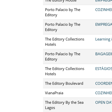
Porto Palacio by The
COZINHEI
Editory
Porto Palacio by The
EMPREGA
Editory
The Editory Collections
Learning
Hotels
Porto Palacio by The
BAGAGEIR
Editory
The Editory Collections
ESTÁGIO
Hotels
The Editory Boulevard
COORDEN
VianaPraia
COZINHEI
The Editory By the Sea
OPEN DA
Lagos