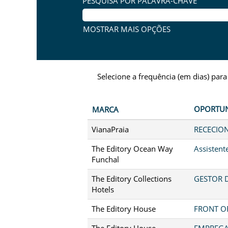
PESQUISA POR PALAVRA-CHAVE
MOSTRAR MAIS OPÇÕES
Selecione a frequência (em dias) para
OPORTU
MARCA
VianaPraia
RECECION
The Editory Ocean Way
Assistent
Funchal
The Editory Collections
GESTOR D
Hotels
The Editory House
FRONT OF
The Editory House
EMPREGA