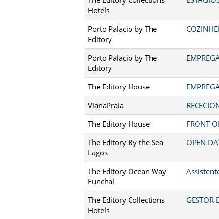
Hotels
Porto Palacio by The
COZINHEI
Editory
Porto Palacio by The
EMPREGA
Editory
The Editory House
EMPREGA
VianaPraia
RECECION
The Editory House
FRONT OF
The Editory By the Sea
OPEN DA
Lagos
The Editory Ocean Way
Assistent
Funchal
The Editory Collections
GESTOR D
Hotels