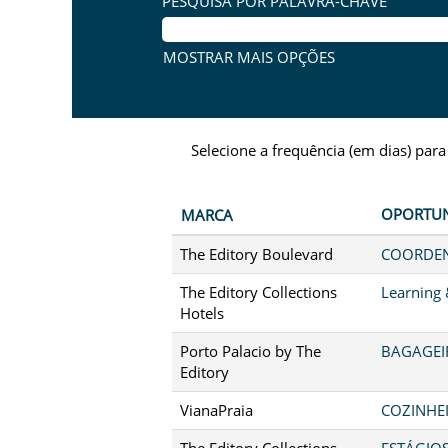
PESQUISA POR PALAVRA-CHAVE
MOSTRAR MAIS OPÇÕES
Selecione a frequência (em dias) para
OPORTU
MARCA
The Editory Boulevard
COORDEN
The Editory Collections
Learning
Hotels
Porto Palacio by The
BAGAGEIR
Editory
VianaPraia
COZINHEI
The Editory Collections
ESTÁGIO