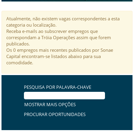
Atualmente, não existem vagas correspondentes a esta
categoria ou localização.
Receba e-mails ao subscrever empregos que
correspondam a Tróia Operações assim que forem
publicados.
Os 0 empregos mais recentes publicados por Sonae
Capital encontram-se listados abaixo para sua
comodidade.
PESQUISA POR PALAVRA-CHAVE
MOSTRAR MAIS OPÇÕES