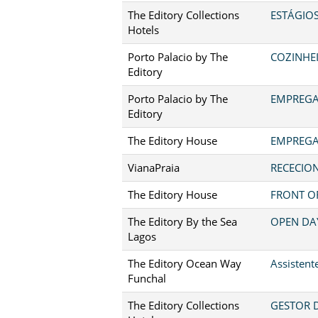
The Editory Collections
ESTÁGIO
Hotels
Porto Palacio by The
COZINHEI
Editory
Porto Palacio by The
EMPREGA
Editory
The Editory House
EMPREGA
VianaPraia
RECECION
The Editory House
FRONT OF
The Editory By the Sea
OPEN DA
Lagos
The Editory Ocean Way
Assistent
Funchal
The Editory Collections
GESTOR D