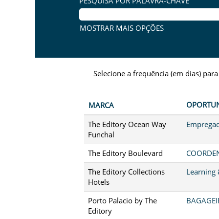
PESQUISA POR PALAVRA-CHAVE
MOSTRAR MAIS OPÇÕES
Selecione a frequência (em dias) para
OPORTU
MARCA
The Editory Ocean Way
Empregad
Funchal
The Editory Boulevard
COORDEN
The Editory Collections
Learning
Hotels
Porto Palacio by The
BAGAGEIR
Editory