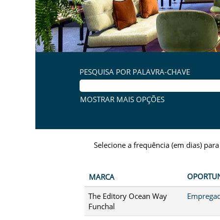
PESQUISA POR PALAVRA-CHAVE
MOSTRAR MAIS OPÇÕES
Selecione a frequência (em dias) para
OPORTU
MARCA
The Editory Ocean Way
Empregad
Funchal