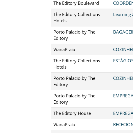
The Editory Boulevard
COORDEN
The Editory Collections
Learning
Hotels
Porto Palacio by The
BAGAGEIR
Editory
VianaPraia
COZINHEI
The Editory Collections
ESTÁGIO
Hotels
Porto Palacio by The
COZINHEI
Editory
Porto Palacio by The
EMPREGA
Editory
The Editory House
EMPREGA
VianaPraia
RECECION